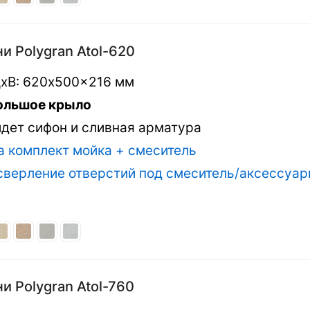
и Polygran Atol-620
хВ: 620x500x216 мм
ольшое крыло
идет сифон и сливная арматура
а комплект мойка + смеситель
 сверление отверстий под смеситель/аксессуа
и Polygran Atol-760