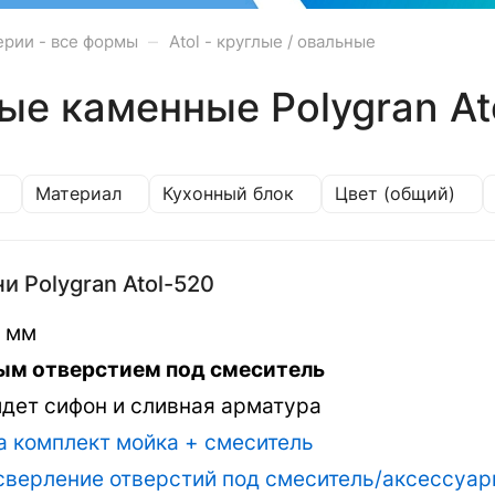
–
ерии - все формы
Atol - круглые / овальные
ые каменные Polygran At
Материал
Кухонный блок
Цвет (общий)
и Polygran Atol-520
0 мм
вым отверстием под смеситель
идет сифон и сливная арматура
а комплект мойка + смеситель
 сверление отверстий под смеситель/аксессуа