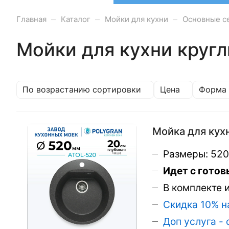
–
–
–
Главная
Каталог
Мойки для кухни
Основные с
Мойки для кухни кругл
По возрастанию сортировки
Цена
Форма
Мойка для кухн
Размеры: 52
Идет с гото
В комплекте 
Скидка 10% н
Доп услуга -