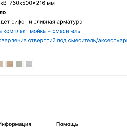
хВ: 760x500x216 мм
ло
идет сифон и сливная арматура
а комплект мойка + смеситель
 сверление отверстий под смеситель/аксессуа
Информация
Помощь