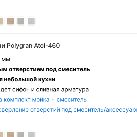
и Polygran Atol-460
0 мм
вым отверстием под смеситель
я небольшой кухни
идет сифон и сливная арматура
а комплект мойка + смеситель
 сверление отверстий под смеситель/аксессуа