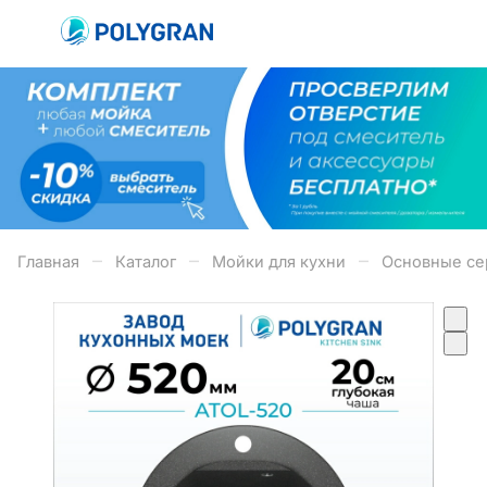
–
–
–
Главная
Каталог
Мойки для кухни
Основные се