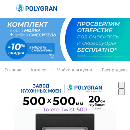
–
–
–
Главная
Каталог
Мойки для кухни
Раcпродажа