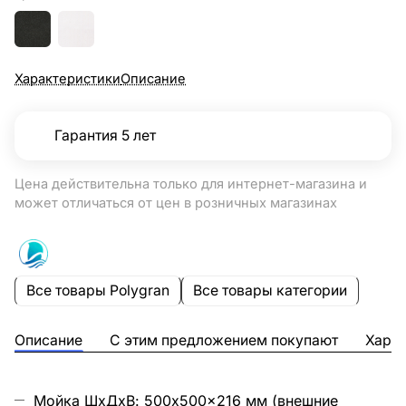
Характеристики
Описание
Гарантия 5 лет
Цена действительна только для интернет-магазина и
может отличаться от цен в розничных магазинах
Все товары Polygran
Все товары категории
Описание
С этим предложением покупают
Харак
Мойка ШхДхВ: 500x500x216 мм (внешние